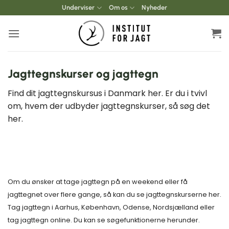
Fortsæt
Underviser
Om os
Nyheder
til
indhold
Jagttegnskurser og jagttegn
Find dit jagttegnskursus i Danmark her. Er du i tvivl
om, hvem der udbyder jagttegnskurser, så søg det
her.
Om du ønsker at tage jagttegn på en weekend eller få
jagttegnet over flere gange, så kan du se jagttegnskurserne her.
Tag jagttegn i Aarhus, København, Odense, Nordsjælland eller
tag jagttegn online. Du kan se søgefunktionerne herunder.