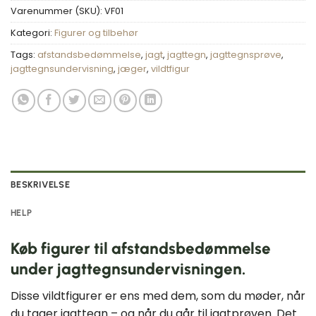
Varenummer (SKU):
VF01
Kategori:
Figurer og tilbehør
Tags:
afstandsbedømmelse
,
jagt
,
jagttegn
,
jagttegnsprøve
,
jagttegnsundervisning
,
jæger
,
vildtfigur
BESKRIVELSE
HELP
Køb figurer til afstandsbedømmelse
under jagttegnsundervisningen.
Disse vildtfigurer er ens med dem, som du møder, når
du tager jagttegn – og når du går til jagtprøven. Det