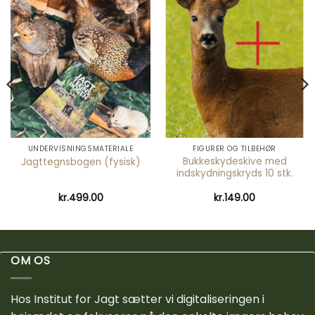
UNDERVISNINGSMATERIALE
FIGURER OG TILBEHØR
Bukkeskydeskive med
Jagttegnsbogen (fysisk)
indskydningskryds 10 stk.
kr.
499.00
kr.
149.00
OM OS
Hos Institut for Jagt sætter vi digitaliseringen i