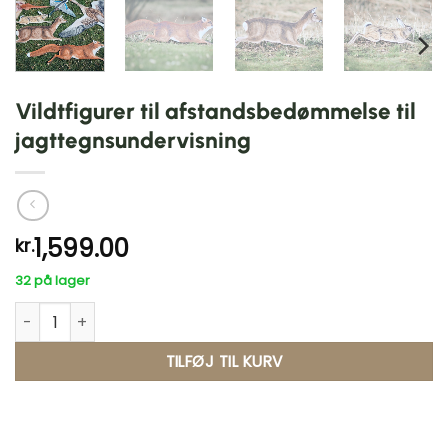
Vildtfigurer til afstandsbedømmelse til
jagttegnsundervisning
1,599.00
kr.
32 på lager
Vildtfigurer til afstandsbedømmelse til jagttegnsundervisni
Alternative:
TILFØJ TIL KURV