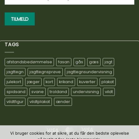
TAGS
afstandsbedømmelse
fasan
gås
gæs
jagt
jagttegn
jagttegnsprøve
jagttegnsundervisning
julekort
jæger
kort
krikand
kuverter
plakat
spidsand
svane
troldand
undervisning
vildt
vildtfigur
vildtplakat
ænder
Visa
MasterCard
Visa
Vi bruger cookies for at sikre, at du får den bedste oplevelse
Electron