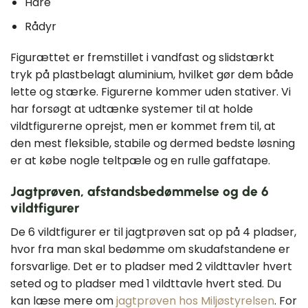
Hare
Rådyr
Figurættet er fremstillet i vandfast og slidstærkt
tryk på plastbelagt aluminium, hvilket gør dem både
lette og stærke. Figurerne kommer uden stativer. Vi
har forsøgt at udtænke systemer til at holde
vildtfigurerne oprejst, men er kommet frem til, at
den mest fleksible, stabile og dermed bedste løsning
er at købe nogle teltpæle og en rulle gaffatape.
Jagtprøven, afstandsbedømmelse og de 6
vildtfigurer
De 6 vildtfigurer er til jagtprøven sat op på 4 pladser,
hvor fra man skal bedømme om skudafstandene er
forsvarlige. Det er to pladser med 2 vildttavler hvert
seted og to pladser med 1 vildttavle hvert sted. Du
kan læse mere om
jagtprøven hos Miljøstyrelsen
. For