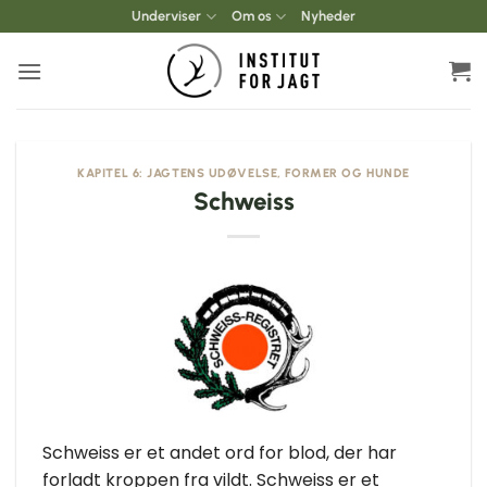
Fortsæt
Underviser
Om os
Nyheder
til
indhold
KAPITEL 6: JAGTENS UDØVELSE, FORMER OG HUNDE
Schweiss
Schweiss er et andet ord for blod, der har
forladt kroppen fra vildt. Schweiss er et