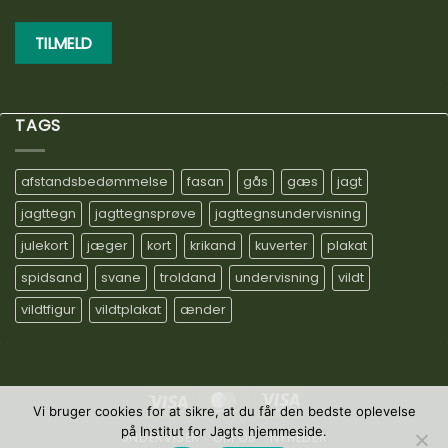
TAGS
afstandsbedømmelse
fasan
gås
gæs
jagt
jagttegn
jagttegnsprøve
jagttegnsundervisning
julekort
jæger
kort
krikand
kuverter
plakat
spidsand
svane
troldand
undervisning
vildt
vildtfigur
vildtplakat
ænder
Visa
MasterCard
Visa
Vi bruger cookies for at sikre, at du får den bedste oplevelse
Electron
på Institut for Jagts hjemmeside.
UNDERVISER
OM OS
NYHEDER