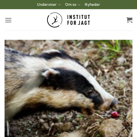
Fortsæt
Underviser
Om os
Nyheder
til
indhold