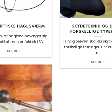
LIPTISKE HAGLSVÆRM
SKYDETEKNIK OG D
FORSKELLIGE TYPE
o, at haglene bevæger sig
Til haglprøven skal du skyd
irkel, men er faktisk i 3D
forskellige retninger. Her er
LÆS MERE
at
LÆS MERE