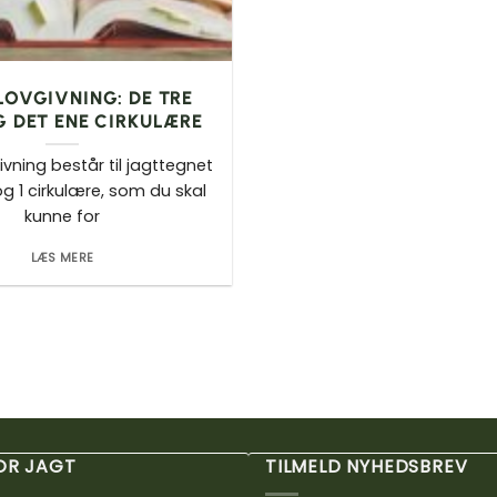
OVGIVNING: DE TRE
G DET ENE CIRKULÆRE
vning består til jagttegnet
og 1 cirkulære, som du skal
kunne for
LÆS MERE
FOR JAGT
TILMELD NYHEDSBREV