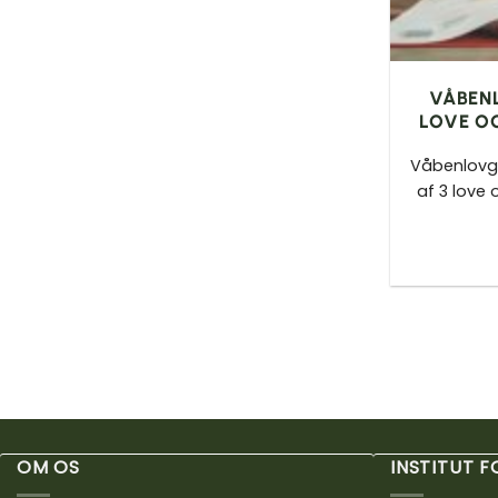
VÅBENL
LOVE O
Våbenlovgi
af 3 love 
OM OS
INSTITUT 