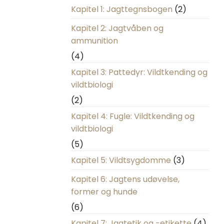
Kapitel 1: Jagttegnsbogen
(2)
Kapitel 2: Jagtvåben og
ammunition
(4)
Kapitel 3: Pattedyr: Vildtkending og
vildtbiologi
(2)
Kapitel 4: Fugle: Vildtkending og
vildtbiologi
(5)
Kapitel 5: Vildtsygdomme
(3)
Kapitel 6: Jagtens udøvelse,
former og hunde
(6)
Kapitel 7: Jagtetik og -etikette
(4)