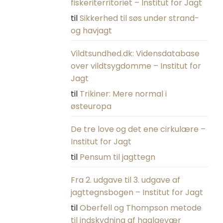
fiskeriterritoriet – Institut for Jagt
til
Sikkerhed til søs under strand-
og havjagt
Vildtsundhed.dk: Vidensdatabase
over vildtsygdomme – Institut for
Jagt
til
Trikiner: Mere normal i
østeuropa
De tre love og det ene cirkulære –
Institut for Jagt
til
Pensum til jagttegn
Fra 2. udgave til 3. udgave af
jagttegnsbogen – Institut for Jagt
til
Oberfell og Thompson metode
til indskydning af haglgevær