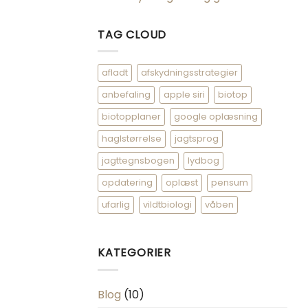
TAG CLOUD
afladt
afskydningsstrategier
anbefaling
apple siri
biotop
biotopplaner
google oplæsning
haglstørrelse
jagtsprog
jagttegnsbogen
lydbog
opdatering
oplæst
pensum
ufarlig
vildtbiologi
våben
KATEGORIER
Blog
(10)