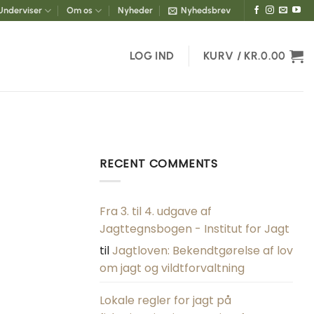
Underviser
Om os
Nyheder
Nyhedsbrev
LOG IND
KURV /
KR.
0.00
RECENT COMMENTS
Fra 3. til 4. udgave af
Jagttegnsbogen - Institut for Jagt
til
Jagtloven: Bekendtgørelse af lov
om jagt og vildtforvaltning
Lokale regler for jagt på