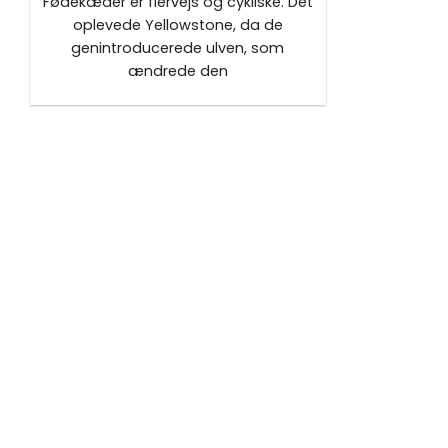
Fødekæder er flervejs og cykliske. Det
oplevede Yellowstone, da de
genintroducerede ulven, som
ændrede den