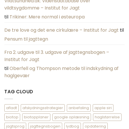
Vildtsundhed.dk: Vidensdatabase over
vildtsygdomme – Institut for Jagt
til
Trikiner: Mere normal i østeuropa
De tre love og det ene cirkulære – Institut for Jagt
til
Pensum til jagttegn
Fra 2. udgave til 3. udgave af jagttegnsbogen –
Institut for Jagt
til
Oberfell og Thompson metode til indskydning af
haglgevær
TAG CLOUD
afladt
afskydningsstrategier
anbefaling
apple siri
biotop
biotopplaner
google oplæsning
haglstørrelse
jagtsprog
jagttegnsbogen
lydbog
opdatering