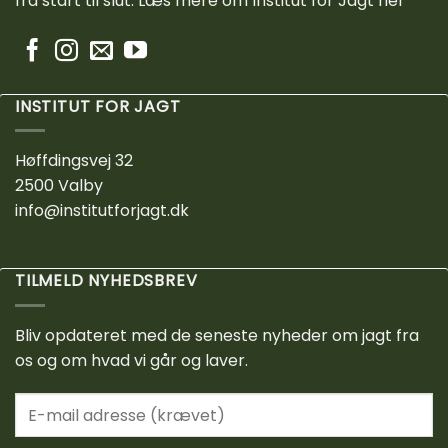
fra start til slut.
Læs mere om Institut for Jagt her
INSTITUT FOR JAGT
Høffdingsvej 32
2500 Valby
info@institutforjagt.dk
TILMELD NYHEDSBREV
Bliv opdateret med de seneste nyheder om jagt fra
os og om hvad vi går og laver.