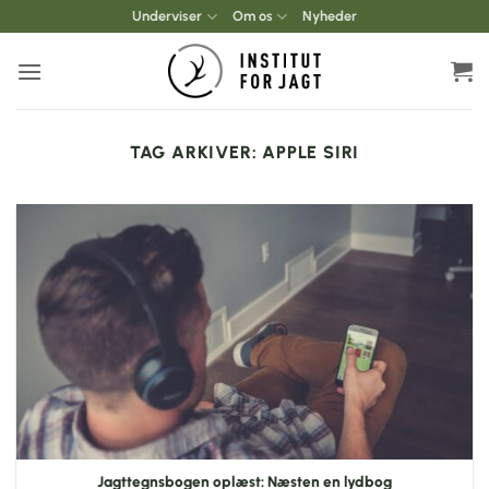
Fortsæt
Underviser
Om os
Nyheder
til
indhold
TAG ARKIVER:
APPLE SIRI
Jagttegnsbogen oplæst: Næsten en lydbog