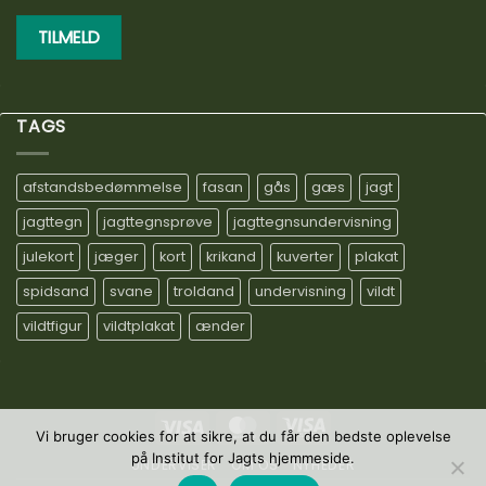
TAGS
afstandsbedømmelse
fasan
gås
gæs
jagt
jagttegn
jagttegnsprøve
jagttegnsundervisning
julekort
jæger
kort
krikand
kuverter
plakat
spidsand
svane
troldand
undervisning
vildt
vildtfigur
vildtplakat
ænder
Visa
MasterCard
Visa
Vi bruger cookies for at sikre, at du får den bedste oplevelse
Electron
på Institut for Jagts hjemmeside.
UNDERVISER
OM OS
NYHEDER