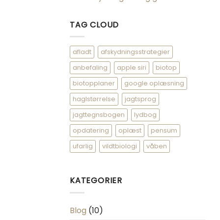
TAG CLOUD
afladt
afskydningsstrategier
anbefaling
apple siri
biotop
biotopplaner
google oplæsning
haglstørrelse
jagtsprog
jagttegnsbogen
lydbog
opdatering
oplæst
pensum
ufarlig
vildtbiologi
våben
KATEGORIER
Blog
(10)