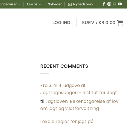
Underviser
Om os
Nyheder
Nyhedsbrev
LOG IND
KURV /
KR.
0.00
RECENT COMMENTS
Fra 3. til 4. udgave af
Jagttegnsbogen - Institut for Jagt
til
Jagtloven: Bekendtgørelse af lov
om jagt og vildtforvaltning
Lokale regler for jagt på