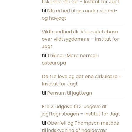
fiskeriterritoriet – Institut for Jagt
til
Sikkerhed til søs under strand-
og havjagt
Vildtsundhed.dk: Vidensdatabase
over vildtsygdomme – Institut for
Jagt
til
Trikiner: Mere normal i
østeuropa
De tre love og det ene cirkulære –
Institut for Jagt
til
Pensum til jagttegn
Fra 2. udgave til 3. udgave af
jagttegnsbogen – Institut for Jagt
til
Oberfell og Thompson metode
til indskydning af haglgevær