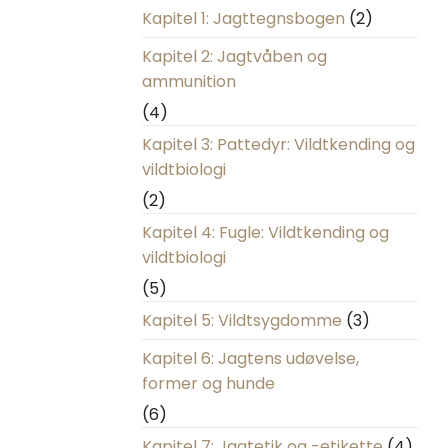
Kapitel 1: Jagttegnsbogen
(2)
Kapitel 2: Jagtvåben og
ammunition
(4)
Kapitel 3: Pattedyr: Vildtkending og
vildtbiologi
(2)
Kapitel 4: Fugle: Vildtkending og
vildtbiologi
(5)
Kapitel 5: Vildtsygdomme
(3)
Kapitel 6: Jagtens udøvelse,
former og hunde
(6)
Kapitel 7: Jagtetik og -etikette
(4)