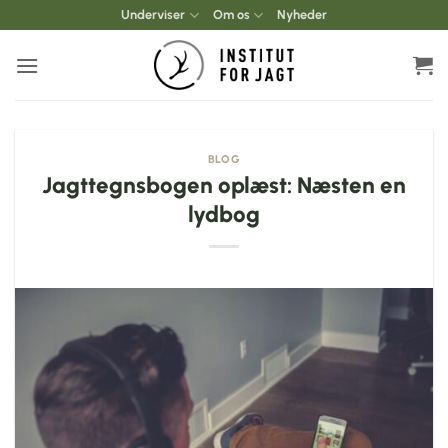
Fortsæt
Underviser
Om os
Nyheder
til
indhold
BLOG
Jagttegnsbogen oplæst: Næsten en
lydbog