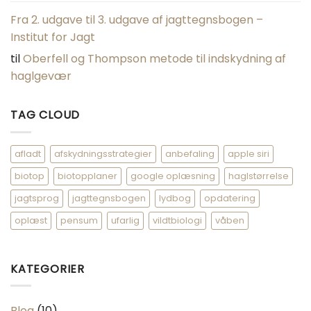
Fra 2. udgave til 3. udgave af jagttegnsbogen –
Institut for Jagt
til
Oberfell og Thompson metode til indskydning af
haglgevær
TAG CLOUD
afladt
afskydningsstrategier
anbefaling
apple siri
biotop
biotopplaner
google oplæsning
haglstørrelse
jagtsprog
jagttegnsbogen
lydbog
opdatering
oplæst
pensum
ufarlig
vildtbiologi
våben
KATEGORIER
Blog
(10)