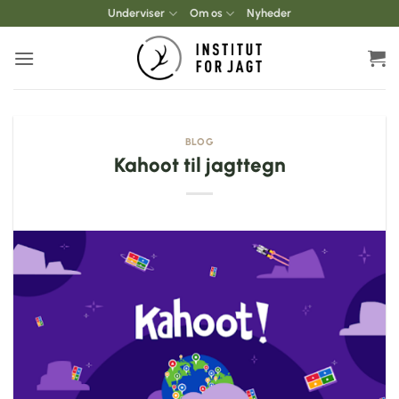
Fortsæt
Underviser
Om os
Nyheder
til
indhold
BLOG
Kahoot til jagttegn