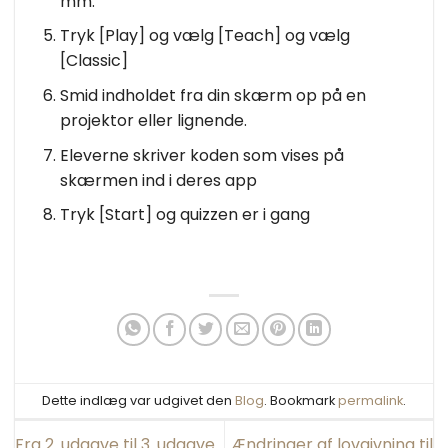
mm.
Tryk [Play] og vælg [Teach] og vælg
[Classic]
Smid indholdet fra din skærm op på en
projektor eller lignende.
Eleverne skriver koden som vises på
skærmen ind i deres app
Tryk [Start] og quizzen er i gang
Dette indlæg var udgivet den
Blog
. Bookmark
permalink
.
Fra 2. udgave til 3. udgave
Ændringer af lovgivning til