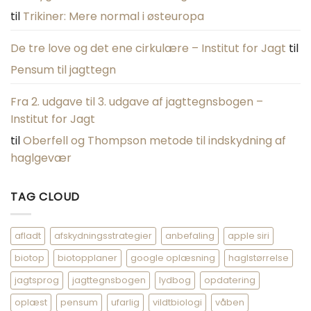
til
Trikiner: Mere normal i østeuropa
De tre love og det ene cirkulære – Institut for Jagt
til
Pensum til jagttegn
Fra 2. udgave til 3. udgave af jagttegnsbogen –
Institut for Jagt
til
Oberfell og Thompson metode til indskydning af
haglgevær
TAG CLOUD
afladt
afskydningsstrategier
anbefaling
apple siri
biotop
biotopplaner
google oplæsning
haglstørrelse
jagtsprog
jagttegnsbogen
lydbog
opdatering
oplæst
pensum
ufarlig
vildtbiologi
våben