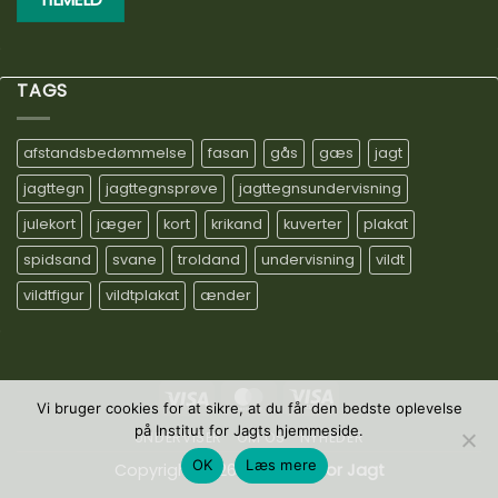
TAGS
afstandsbedømmelse
fasan
gås
gæs
jagt
jagttegn
jagttegnsprøve
jagttegnsundervisning
julekort
jæger
kort
krikand
kuverter
plakat
spidsand
svane
troldand
undervisning
vildt
vildtfigur
vildtplakat
ænder
Visa
MasterCard
Visa
Vi bruger cookies for at sikre, at du får den bedste oplevelse
Electron
på Institut for Jagts hjemmeside.
UNDERVISER
OM OS
NYHEDER
OK
Læs mere
Copyright 2026 ©
Institut for Jagt